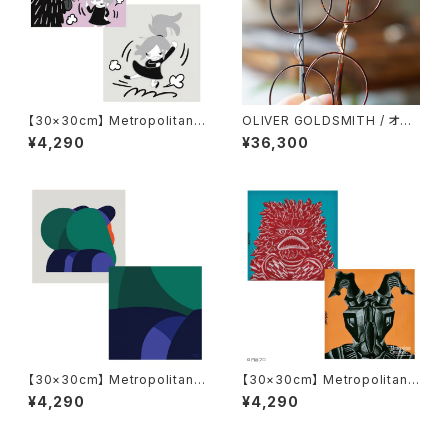
【30×30cm】 Metropolitan
OLIVER GOLDSMITH / オリ
Crossbottle メトロポリタンク
バーゴールドスミス Oliver Ob
¥4,290
¥36,300
ロスボトル MCB349 / 意外と
an 46 七宝付き オーバン
むずかしいわね。 / カメ子カメ男
めがね拭き
【30×30cm】 Metropolitan
【30×30cm】 Metropolitan
Crossbottle メトロポリタンク
Crossbottle メトロポリタンク
¥4,290
¥4,290
ロスボトル MCB-30-63 / 2 K
ロスボトル MCB-30-65 ピグ
IDS / JEROME MASI めがね
モンとゼットン / イバテルヒロ
拭き
めがね拭き