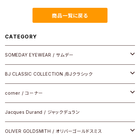
商品一覧に戻る
CATEGORY
SOMEDAY EYEWEAR / サムデー
メガネ
BJ CLASSIC COLLECTION /BJクラシック
サングラス
CELLULOID（CRAFTSMAN EDITION）
corner / コーナー
アパレル
SHINBARI（CRAFTSMAN EDITION）
リサーチシリーズ
Jacques Durand / ジャックデュラン
その他
URUSHI（CRAFTSMAN EDITION）
サブリメイションシリーズ
OLIVER GOLDSMITH / オリバーゴールドスミス