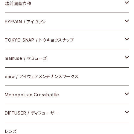
Frogskins(フロッグスキン )
ケア用品
その他
サングラス
メガネフレーム
越前國甚六作
Latch(ラッチ)
修理
その他
サングラス
セルフレーム
EYEVAN / アイヴァン
FLAK2.0(フラック2.0)
小物
その他
メタルフレーム
メガネ
TOKYO SNAP / トウキョウスナップ
SUTRO(スートロ)
コンビフレーム
サングラス
セルフレーム
mamuse / マミューズ
その他モデル
その他
メタルフレーム
セル
emw / アイウェアメンテナンスワークス
限定モデル
コンビネーション
メタル
Metropolitan Crossbottle
コンビ
30cm×30cm
DIFFUSER / ディフューザー
18cm×13cm
グラスコード
レンズ