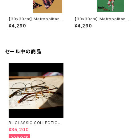
【30×30cm】 Metropolitan
【30×30cm】 Metropolitan
Crossbottle メトロポリタンク
Crossbottle メトロポリタンク
¥4,290
¥4,290
ロスボトル MCB-30-61 / hea
ロスボトル MCB347 / ウルトラ
rt voice / ZAC BALANC めが
マンvsダダ / ウルトラマン＆Me
ね拭き
tropolitanCrossbottle めが
ね拭き
セール中の商品
BJ CLASSIC COLLECTION
PREM-141PT BJクラシック
¥35,200
20%OFF