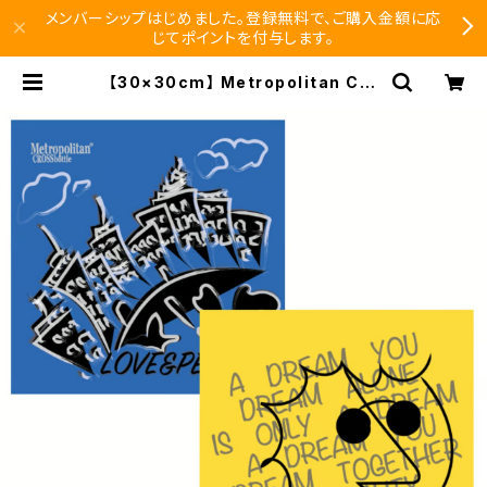
メンバーシップはじめました。登録無料で、ご購入金額に応
じてポイントを付与します。
【30×30cm】 Metropolitan Cro
ssbottle メトロポリタンクロスボト
ル MCB330 / MCB ORIGINAL /
LOVE&PEACE めがね拭き | SEIS
HIDO