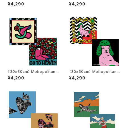
Crossbottle メトロポリタンク
Crossbottle メトロポリタンク
¥4,290
¥4,290
ロスボトル MCB-30-66 ウル
ロスボトル MCB-30-65 ピグ
トラマンとバルタン星人 / MOT
モンとゼットン / イバテルヒロ
AS めがね拭き
めがね拭き
【30×30cm】 Metropolitan
【30×30cm】 Metropolitan
Crossbottle メトロポリタンク
Crossbottle メトロポリタンク
¥4,290
¥4,290
ロスボトル MCB348 / GO TO
ロスボトル MCB-30-64 / Po
HEAVEN / 5eL めがね拭き
sh dog / IKER MURO めがね
拭き