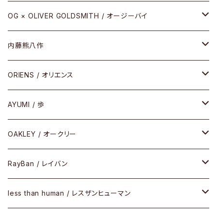
REVIVAL EDITION
メタル
OG × OLIVER GOLDSMITH / オージーバイ
HEAVY EDITION
セル
メタル
内藤熊八作
COMBI （コンビシリーズ）
コンビ
セル
セル
ORIENS / オリエンス
PREMIUM（プレミアムシリーズ）
コンビ
メタル
セルフレーム
AYUMI / 歩
PLASTIC（プラスティックシリーズ）
コンビ
メタルフレーム
セルフレーム
OAKLEY / オークリー
SIRMONT（サーモントシリーズ）
その他
メガネフレーム
RayBan / レイバン
SUNSHIFT
サングラス
メガネフレーム
less than human / レスザンヒューマン