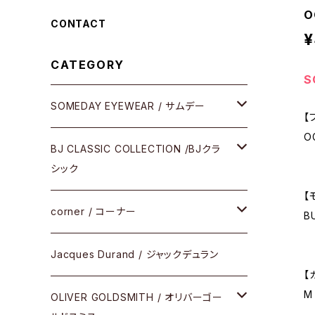
O
CONTACT
¥
CATEGORY
S
SOMEDAY EYEWEAR / サムデー
【
O
メガネ
BJ CLASSIC COLLECTION /BJクラ
シック
サングラス
【
CELLULOID（CRAFTSMAN EDITION）
corner / コーナー
B
アパレル
SHINBARI（CRAFTSMAN EDITION）
リサーチシリーズ
Jacques Durand / ジャックデュラン
【
その他
M
URUSHI（CRAFTSMAN EDITION）
サブリメイションシリーズ
OLIVER GOLDSMITH / オリバーゴー