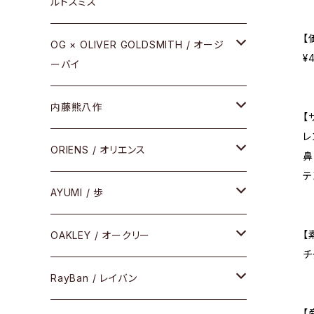
ルドスミス
REVIVAL EDITION
【
メタル
OG × OLIVER GOLDSMITH / オージ
¥
ーバイ
HEAVY EDITION
セル
メタル
内藤熊八作
COMBI （コンビシリーズ）
【
コンビ
レ
セル
セル
ORIENS / オリエンス
PREMIUM（プレミアムシリーズ）
鼻
テ
コンビ
メタル
セルフレーム
AYUMI / 歩
PLASTIC（プラスティックシリーズ）
コンビ
メタルフレーム
セルフレーム
【
OAKLEY / オークリー
SIRMONT（サーモントシリーズ）
チ
その他
メガネフレーム
RayBan / レイバン
SUNSHIFT
【