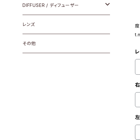
コンビ
30cm×30cm
DIFFUSER / ディフューザー
18cm×13cm
グラスコード
レンズ
度
t
メガネケース
その他
レ
アパレルグッズ
その他
右
左