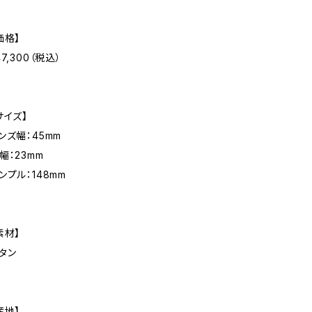
価格】
47,300（税込）
サイズ】
ンズ幅：45mm
幅：23mm
ンプル：148mm
素材】
タン
産地】