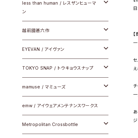
サングラス
メガネフレーム
less than human / レスザンヒューマ
ケア用品
日
ン
Frogskins(フロッグスキン )
その他
サングラス
メガネフレーム
越前國甚六作
【
Latch(ラッチ)
修理
その他
一
サングラス
セルフレーム
EYEVAN / アイヴァン
FLAK2.0(フラック2.0)
小物
セ
その他
メタルフレーム
メガネ
TOKYO SNAP / トウキョウスナップ
え
SUTRO(スートロ)
チ
コンビフレーム
サングラス
セルフレーム
mamuse / マミューズ
その他モデル
一
その他
メタルフレーム
セル
emw / アイウェアメンテナンスワークス
限定モデル
あ
ジ
コンビネーション
メタル
Metropolitan Crossbottle