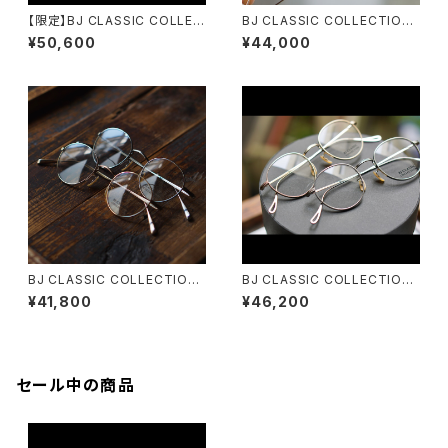
【限定】BJ CLASSIC COLLEC
BJ CLASSIC COLLECTION
TION PREM-114WRNLNT レ
PREM-149ET ツーブリッジ ダ
¥50,600
¥44,000
ザータイプ塗装 スーペリアルー
ブルブリッジ BJクラシック
ム
BJ CLASSIC COLLECTION
BJ CLASSIC COLLECTION
PREM-114BNT ボストン BJク
PREM-143DT BJクラシック
¥41,800
¥46,200
ラシック
彫金 丸メガネ
セール中の商品