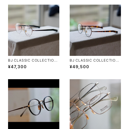
BJ CLASSIC COLLECTION
BJ CLASSIC COLLECTION
PREM-114FPT BJクラシック
PREM-114S FPT BJクラシッ
¥47,300
¥49,500
2025AW
ク 2025AW