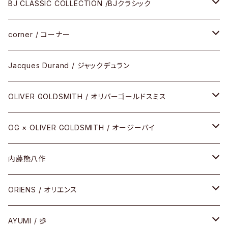
メガネ
BJ CLASSIC COLLECTION /BJクラシック
サングラス
CELLULOID（CRAFTSMAN EDITION）
corner / コーナー
アパレル
SHINBARI（CRAFTSMAN EDITION）
リサーチシリーズ
Jacques Durand / ジャックデュラン
その他
URUSHI（CRAFTSMAN EDITION）
サブリメイションシリーズ
OLIVER GOLDSMITH / オリバーゴールドスミス
REVIVAL EDITION
メタル
OG × OLIVER GOLDSMITH / オージーバイ
HEAVY EDITION
セル
メタル
内藤熊八作
COMBI （コンビシリーズ）
コンビ
セル
セル
ORIENS / オリエンス
PREMIUM（プレミアムシリーズ）
コンビ
メタル
セルフレーム
AYUMI / 歩