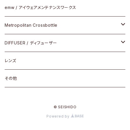
その他モデル
その他
メタルフレーム
セル
emw / アイウェアメンテナンスワークス
限定モデル
コンビネーション
メタル
Metropolitan Crossbottle
コンビ
30cm×30cm
DIFFUSER / ディフューザー
18cm×13cm
グラスコード
レンズ
メガネケース
その他
アパレルグッズ
© SEISHIDO
その他
Powered by