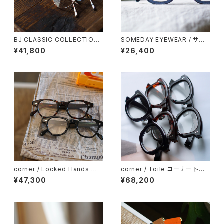
BJ CLASSIC COLLECTION
SOMEDAY EYEWEAR / サム
PREM-114BNT ボストン BJク
デー パリジャン SD-002 正視
¥41,800
¥26,400
ラシック
堂 オリジナル
corner / Locked Hands コ
corner / Toile コーナー トワ
ーナー ロックドハンズ <orner
ル <orner
¥47,300
¥68,200