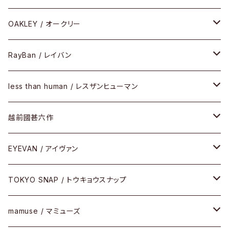
PLASTIC（プラスティックシリーズ）
コンビ
メタルフレーム
セルフレーム
OAKLEY / オークリー
SIRMONT（サーモントシリーズ）
その他
メガネフレーム
RayBan / レイバン
SUNSHIFT
サングラス
メガネフレーム
less than human / レスザンヒューマン
Frogskins(フロッグスキン )
ケア用品
その他
サングラス
メガネフレーム
越前國甚六作
Latch(ラッチ)
修理
その他
サングラス
セルフレーム
EYEVAN / アイヴァン
FLAK2.0(フラック2.0)
小物
その他
メタルフレーム
メガネ
TOKYO SNAP / トウキョウスナップ
SUTRO(スートロ)
コンビフレーム
サングラス
セルフレーム
mamuse / マミューズ