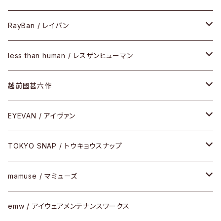
SIRMONT（サーモントシリーズ）
その他
メガネフレーム
RayBan / レイバン
SUNSHIFT
サングラス
メガネフレーム
less than human / レスザンヒューマン
Frogskins(フロッグスキン )
ケア用品
その他
サングラス
メガネフレーム
越前國甚六作
Latch(ラッチ)
修理
その他
サングラス
セルフレーム
EYEVAN / アイヴァン
FLAK2.0(フラック2.0)
小物
その他
メタルフレーム
メガネ
TOKYO SNAP / トウキョウスナップ
SUTRO(スートロ)
コンビフレーム
サングラス
セルフレーム
mamuse / マミューズ
その他モデル
その他
メタルフレーム
セル
emw / アイウェアメンテナンスワークス