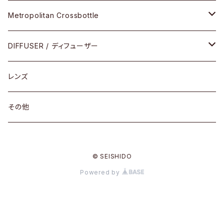
限定モデル
コンビネーション
メタル
Metropolitan Crossbottle
コンビ
30cm×30cm
DIFFUSER / ディフューザー
18cm×13cm
グラスコード
レンズ
メガネケース
その他
アパレルグッズ
© SEISHIDO
その他
Powered by