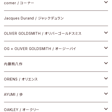
サングラス
CELLULOID（CRAFTSMAN EDITION）
corner / コーナー
アパレル
SHINBARI（CRAFTSMAN EDITION）
リサーチシリーズ
Jacques Durand / ジャックデュラン
その他
URUSHI（CRAFTSMAN EDITION）
サブリメイションシリーズ
OLIVER GOLDSMITH / オリバーゴールドスミス
REVIVAL EDITION
メタル
OG × OLIVER GOLDSMITH / オージーバイ
HEAVY EDITION
セル
メタル
内藤熊八作
COMBI （コンビシリーズ）
コンビ
セル
セル
ORIENS / オリエンス
PREMIUM（プレミアムシリーズ）
コンビ
メタル
セルフレーム
AYUMI / 歩
PLASTIC（プラスティックシリーズ）
コンビ
メタルフレーム
セルフレーム
OAKLEY / オークリー