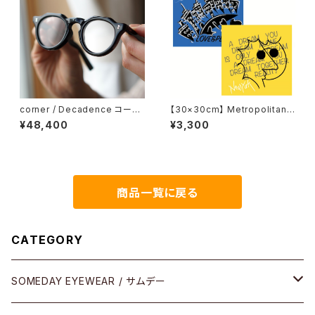
corner / Decadence コーナ
【30×30cm】 Metropolitan
ー デカダンス <orner
Crossbottle メトロポリタンク
¥48,400
¥3,300
ロスボトル MCB330 / MCB O
RIGINAL / LOVE&PEACE め
がね拭き
商品一覧に戻る
CATEGORY
SOMEDAY EYEWEAR / サムデー