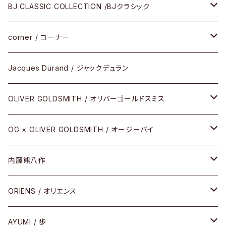
メガネ
BJ CLASSIC COLLECTION /BJクラシック
サングラス
CELLULOID（CRAFTSMAN EDITION）
corner / コーナー
アパレル
SHINBARI（CRAFTSMAN EDITION）
リサーチシリーズ
Jacques Durand / ジャックデュラン
その他
URUSHI（CRAFTSMAN EDITION）
サブリメイションシリーズ
OLIVER GOLDSMITH / オリバーゴールドスミス
REVIVAL EDITION
メタル
OG × OLIVER GOLDSMITH / オージーバイ
HEAVY EDITION
セル
メタル
内藤熊八作
COMBI （コンビシリーズ）
コンビ
セル
セル
ORIENS / オリエンス
PREMIUM（プレミアムシリーズ）
コンビ
メタル
セルフレーム
AYUMI / 歩