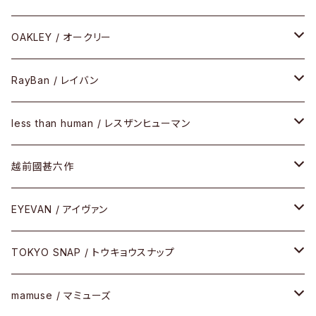
PLASTIC（プラスティックシリーズ）
コンビ
メタルフレーム
セルフレーム
OAKLEY / オークリー
SIRMONT（サーモントシリーズ）
その他
メガネフレーム
RayBan / レイバン
SUNSHIFT
サングラス
メガネフレーム
less than human / レスザンヒューマン
Frogskins(フロッグスキン )
ケア用品
その他
サングラス
メガネフレーム
越前國甚六作
Latch(ラッチ)
修理
その他
サングラス
セルフレーム
EYEVAN / アイヴァン
FLAK2.0(フラック2.0)
小物
その他
メタルフレーム
メガネ
TOKYO SNAP / トウキョウスナップ
SUTRO(スートロ)
コンビフレーム
サングラス
セルフレーム
mamuse / マミューズ