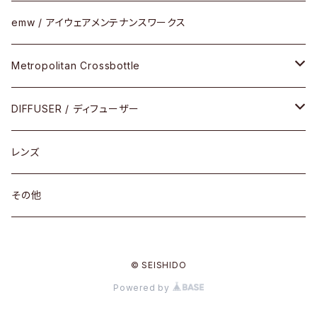
その他モデル
その他
メタルフレーム
セル
emw / アイウェアメンテナンスワークス
限定モデル
コンビネーション
メタル
Metropolitan Crossbottle
コンビ
30cm×30cm
DIFFUSER / ディフューザー
18cm×13cm
グラスコード
レンズ
メガネケース
その他
アパレルグッズ
© SEISHIDO
その他
Powered by