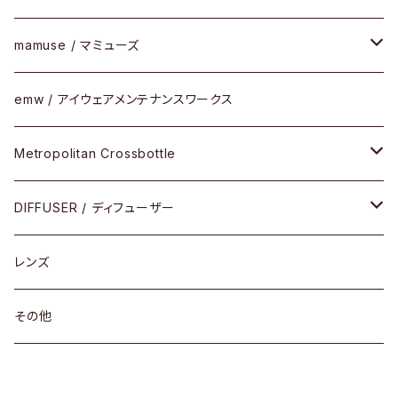
SUTRO(スートロ)
コンビフレーム
サングラス
セルフレーム
mamuse / マミューズ
その他モデル
その他
メタルフレーム
セル
emw / アイウェアメンテナンスワークス
限定モデル
コンビネーション
メタル
Metropolitan Crossbottle
コンビ
30cm×30cm
DIFFUSER / ディフューザー
18cm×13cm
グラスコード
レンズ
メガネケース
その他
アパレルグッズ