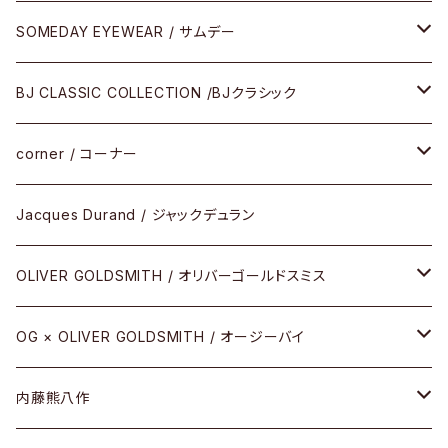
SOMEDAY EYEWEAR / サムデー
メガネ
BJ CLASSIC COLLECTION /BJクラシック
サングラス
CELLULOID（CRAFTSMAN EDITION）
corner / コーナー
アパレル
SHINBARI（CRAFTSMAN EDITION）
リサーチシリーズ
Jacques Durand / ジャックデュラン
その他
URUSHI（CRAFTSMAN EDITION）
サブリメイションシリーズ
OLIVER GOLDSMITH / オリバーゴールドスミス
REVIVAL EDITION
メタル
OG × OLIVER GOLDSMITH / オージーバイ
HEAVY EDITION
セル
メタル
内藤熊八作