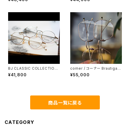
ポイント 縁無し BJクラシック
48
BJ CLASSIC COLLECTION
corner / コーナー Brautigan
PREM-114NT ボストン BJクラ
ブローティガン <orner メタル
¥41,800
¥55,000
シック
商品一覧に戻る
CATEGORY