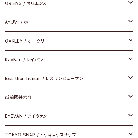
COMBI （コンビシリーズ）
コンビ
セル
セル
ORIENS / オリエンス
PREMIUM（プレミアムシリーズ）
コンビ
メタル
セルフレーム
AYUMI / 歩
PLASTIC（プラスティックシリーズ）
コンビ
メタルフレーム
セルフレーム
OAKLEY / オークリー
SIRMONT（サーモントシリーズ）
その他
メガネフレーム
RayBan / レイバン
SUNSHIFT
サングラス
メガネフレーム
less than human / レスザンヒューマン
Frogskins(フロッグスキン )
ケア用品
その他
サングラス
メガネフレーム
越前國甚六作
Latch(ラッチ)
修理
その他
サングラス
セルフレーム
EYEVAN / アイヴァン
FLAK2.0(フラック2.0)
小物
その他
メタルフレーム
メガネ
TOKYO SNAP / トウキョウスナップ