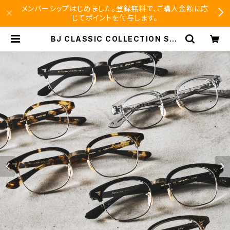
メンバーシップはじめました。登録無料で、ご購入金額に応
じてポイントを付与します。
BJ CLASSIC COLLECTION S-7
02 ブロー サーモント BJクラシック
3サイズ展開 45 48 52 | SEISHID
O