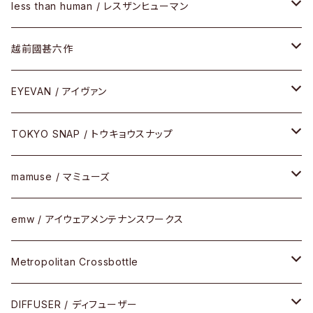
SUNSHIFT
サングラス
メガネフレーム
less than human / レスザンヒューマン
Frogskins(フロッグスキン )
ケア用品
その他
サングラス
メガネフレーム
越前國甚六作
Latch(ラッチ)
修理
その他
サングラス
セルフレーム
EYEVAN / アイヴァン
FLAK2.0(フラック2.0)
小物
その他
メタルフレーム
メガネ
TOKYO SNAP / トウキョウスナップ
SUTRO(スートロ)
コンビフレーム
サングラス
セルフレーム
mamuse / マミューズ
その他モデル
その他
メタルフレーム
セル
emw / アイウェアメンテナンスワークス
限定モデル
コンビネーション
メタル
Metropolitan Crossbottle
コンビ
30cm×30cm
DIFFUSER / ディフューザー