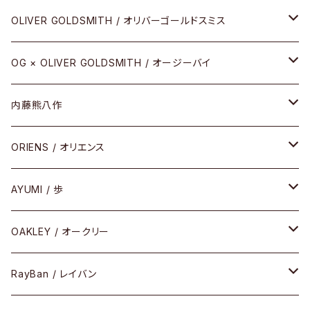
その他
URUSHI（CRAFTSMAN EDITION）
サブリメイションシリーズ
OLIVER GOLDSMITH / オリバーゴールドスミス
REVIVAL EDITION
メタル
OG × OLIVER GOLDSMITH / オージーバイ
HEAVY EDITION
セル
メタル
内藤熊八作
COMBI （コンビシリーズ）
コンビ
セル
セル
ORIENS / オリエンス
PREMIUM（プレミアムシリーズ）
コンビ
メタル
セルフレーム
AYUMI / 歩
PLASTIC（プラスティックシリーズ）
コンビ
メタルフレーム
セルフレーム
OAKLEY / オークリー
SIRMONT（サーモントシリーズ）
その他
メガネフレーム
RayBan / レイバン