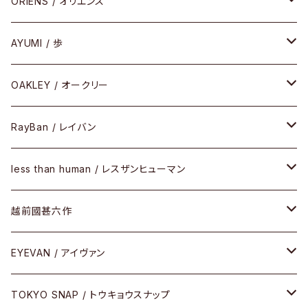
COMBI （コンビシリーズ）
コンビ
セル
セル
ORIENS / オリエンス
PREMIUM（プレミアムシリーズ）
コンビ
メタル
セルフレーム
AYUMI / 歩
PLASTIC（プラスティックシリーズ）
コンビ
メタルフレーム
セルフレーム
OAKLEY / オークリー
SIRMONT（サーモントシリーズ）
その他
メガネフレーム
RayBan / レイバン
SUNSHIFT
サングラス
メガネフレーム
less than human / レスザンヒューマン
Frogskins(フロッグスキン )
ケア用品
その他
サングラス
メガネフレーム
越前國甚六作
Latch(ラッチ)
修理
その他
サングラス
セルフレーム
EYEVAN / アイヴァン
FLAK2.0(フラック2.0)
小物
その他
メタルフレーム
メガネ
TOKYO SNAP / トウキョウスナップ