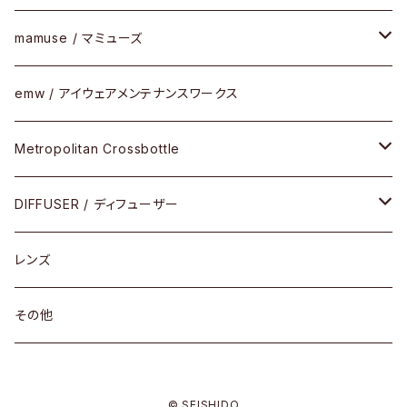
SUTRO(スートロ)
コンビフレーム
サングラス
セルフレーム
mamuse / マミューズ
その他モデル
その他
メタルフレーム
セル
emw / アイウェアメンテナンスワークス
限定モデル
コンビネーション
メタル
Metropolitan Crossbottle
コンビ
30cm×30cm
DIFFUSER / ディフューザー
18cm×13cm
グラスコード
レンズ
メガネケース
その他
アパレルグッズ
© SEISHIDO