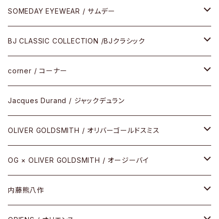
SOMEDAY EYEWEAR / サムデー
メガネ
BJ CLASSIC COLLECTION /BJクラシック
サングラス
CELLULOID（CRAFTSMAN EDITION）
corner / コーナー
アパレル
SHINBARI（CRAFTSMAN EDITION）
リサーチシリーズ
Jacques Durand / ジャックデュラン
その他
URUSHI（CRAFTSMAN EDITION）
サブリメイションシリーズ
OLIVER GOLDSMITH / オリバーゴールドスミス
REVIVAL EDITION
メタル
OG × OLIVER GOLDSMITH / オージーバイ
HEAVY EDITION
セル
メタル
内藤熊八作