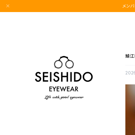
メンバ
鯖江
2026