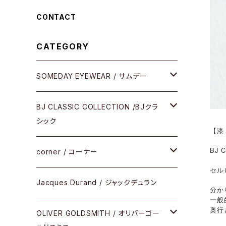
CONTACT
CATEGORY
SOMEDAY EYEWEAR / サムデー
メガネ
BJ CLASSIC COLLECTION /BJクラ
シック
【漆 
サングラス
BJ
CELLULOID（CRAFTSMAN EDITION）
corner / コーナー
アパレル
セル
SHINBARI（CRAFTSMAN EDITION）
リサーチシリーズ
Jacques Durand / ジャックデュラン
分か
その他
一般
奥行
URUSHI（CRAFTSMAN EDITION）
サブリメイションシリーズ
OLIVER GOLDSMITH / オリバーゴー