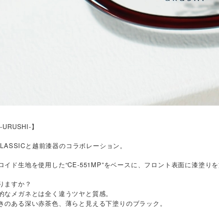
-URUSHI-】
 CLASSICと越前漆器のコラボレーション。
ロイド生地を使用した“CE-551MP”をベースに、フロント表面に漆塗り
りますか？
的なメガネとは全く違うツヤと質感。
きのある深い赤茶色、薄らと見える下塗りのブラック。