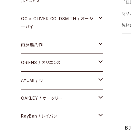
ルドスミス
「紅
REVIVAL EDITION
商品
メタル
OG × OLIVER GOLDSMITH / オージ
純粋
ーバイ
HEAVY EDITION
セル
メタル
内藤熊八作
COMBI （コンビシリーズ）
コンビ
セル
セル
ORIENS / オリエンス
PREMIUM（プレミアムシリーズ）
コンビ
メタル
セルフレーム
AYUMI / 歩
PLASTIC（プラスティックシリーズ）
コンビ
メタルフレーム
セルフレーム
OAKLEY / オークリー
SIRMONT（サーモントシリーズ）
その他
メガネフレーム
RayBan / レイバン
SUNSHIFT