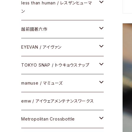
サングラス
メガネフレーム
less than human / レスザンヒューマ
ケア用品
ン
Frogskins(フロッグスキン )
その他
サングラス
メガネフレーム
越前國甚六作
Latch(ラッチ)
修理
その他
サングラス
セルフレーム
EYEVAN / アイヴァン
FLAK2.0(フラック2.0)
小物
その他
メタルフレーム
メガネ
TOKYO SNAP / トウキョウスナップ
SUTRO(スートロ)
コンビフレーム
サングラス
セルフレーム
mamuse / マミューズ
その他モデル
その他
メタルフレーム
セル
emw / アイウェアメンテナンスワークス
限定モデル
コンビネーション
メタル
Metropolitan Crossbottle