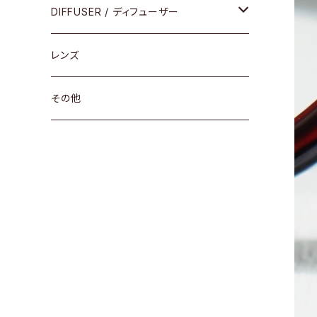
コンビ
30cm×30cm
DIFFUSER / ディフューザー
18cm×13cm
グラスコード
レンズ
メガネケース
その他
アパレルグッズ
その他