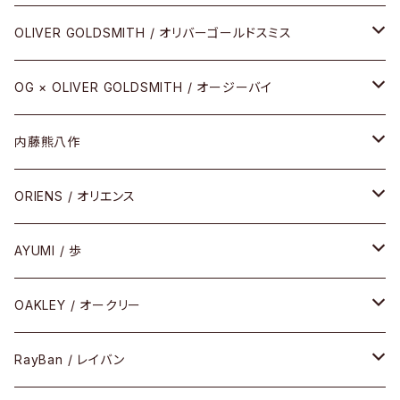
その他
URUSHI（CRAFTSMAN EDITION）
サブリメイションシリーズ
OLIVER GOLDSMITH / オリバーゴールドスミス
REVIVAL EDITION
メタル
OG × OLIVER GOLDSMITH / オージーバイ
HEAVY EDITION
セル
メタル
内藤熊八作
COMBI （コンビシリーズ）
コンビ
セル
セル
ORIENS / オリエンス
PREMIUM（プレミアムシリーズ）
コンビ
メタル
セルフレーム
AYUMI / 歩
PLASTIC（プラスティックシリーズ）
コンビ
メタルフレーム
セルフレーム
OAKLEY / オークリー
SIRMONT（サーモントシリーズ）
その他
メガネフレーム
RayBan / レイバン