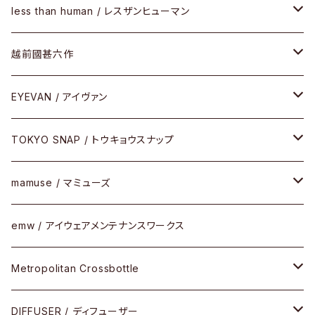
SUNSHIFT
サングラス
メガネフレーム
less than human / レスザンヒューマン
Frogskins(フロッグスキン )
ケア用品
その他
サングラス
メガネフレーム
越前國甚六作
Latch(ラッチ)
修理
その他
サングラス
セルフレーム
EYEVAN / アイヴァン
FLAK2.0(フラック2.0)
小物
その他
メタルフレーム
メガネ
TOKYO SNAP / トウキョウスナップ
SUTRO(スートロ)
コンビフレーム
サングラス
セルフレーム
mamuse / マミューズ
その他モデル
その他
メタルフレーム
セル
emw / アイウェアメンテナンスワークス
限定モデル
コンビネーション
メタル
Metropolitan Crossbottle
コンビ
30cm×30cm
DIFFUSER / ディフューザー